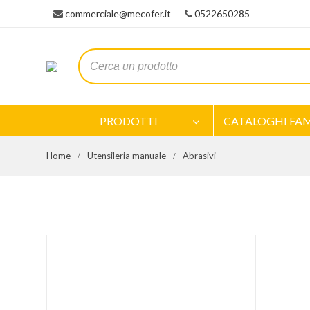
commerciale@mecofer.it
0522650285
PRODOTTI
CATALOGHI FAM
Home
Utensileria manuale
Abrasivi