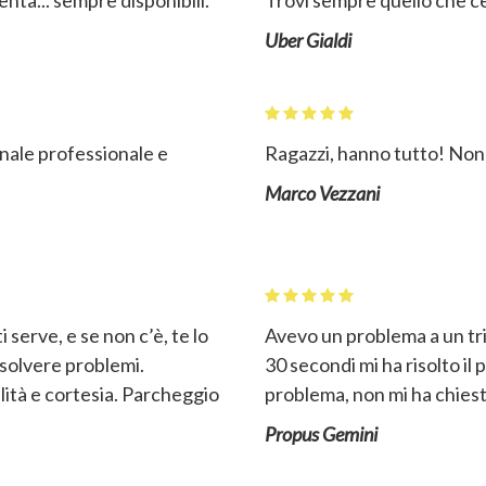
enta... sempre disponibili.
Trovi sempre quello che ce
Uber Gialdi
onale professionale e
Ragazzi, hanno tutto! Non
Marco Vezzani
 serve, e se non c’è, te lo
Avevo un problema a un trid
isolvere problemi.
30 secondi mi ha risolto il 
lità e cortesia. Parcheggio
problema, non mi ha chiest
Propus Gemini