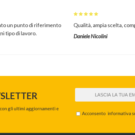
to un punto di riferimento
Qualità, ampia scelta, comp
i tipo di lavoro.
Daniele Nicolini
WSLETTER
 con gli ultimi aggiornamenti e
Acconsento
informativa s