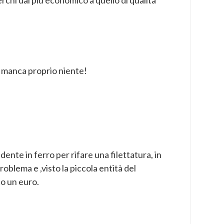
rchi dal più economico a quello di qualità
 manca proprio niente!
ente in ferro per rifare una filettatura, in
problema e ,visto la piccola entità del
o un euro.