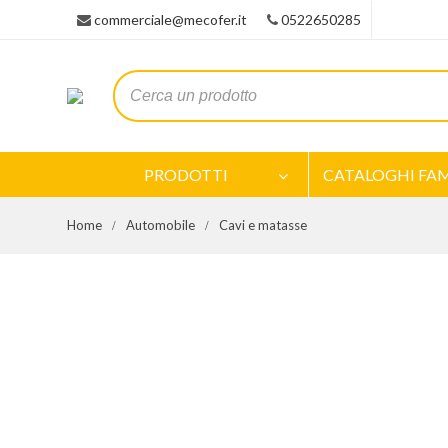
commerciale@mecofer.it
0522650285
PRODOTTI
CATALOGHI FAM
Home
Automobile
Cavi e matasse