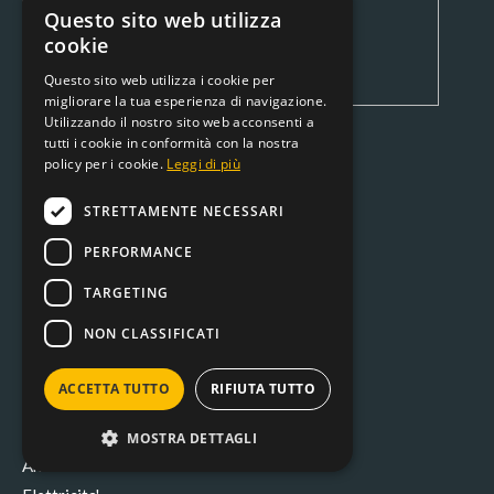
Questo sito web utilizza
cookie
Questo sito web utilizza i cookie per
migliorare la tua esperienza di navigazione.
Utilizzando il nostro sito web acconsenti a
CATEGORIE
tutti i cookie in conformità con la nostra
policy per i cookie.
Leggi di più
Movimentazione e sollevamento
STRETTAMENTE NECESSARI
Pet food
PERFORMANCE
Casalinghi
Raccordi e accessori
TARGETING
Consumabili
NON CLASSIFICATI
Fissaggio
Irrigazione
ACCETTA TUTTO
RIFIUTA TUTTO
Idraulica e arredo bagno
Articoli vari
MOSTRA DETTAGLI
Antinfortunistica